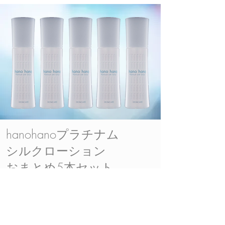
hanohanoプラチナム
シルクローション
おまとめ5本セット
ローションをまとめてお買い上げいただ
くとお得になる5本セット
プラチナムシルクローション 100ml＜５本＞