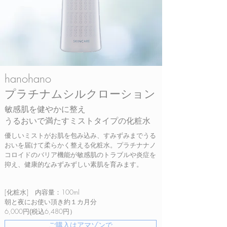
hanohano
プラチナムシルクローション
敏感肌を健やかに整え
うるおいで満たすミストタイプの化粧水
優しいミストがお肌を包み込み、すみずみまでうる
おいを届けて柔らかく整える化粧水。プラチナナノ
コロイドのバリア機能が敏感肌のトラブルや炎症を
抑え、健康的なみずみずしい素肌を育みます。
[化粧水] 内容量：100ml
朝と夜にお使い頂き約１カ月分
6,000円
6,480円）
(税込
ご購入はアマゾンで